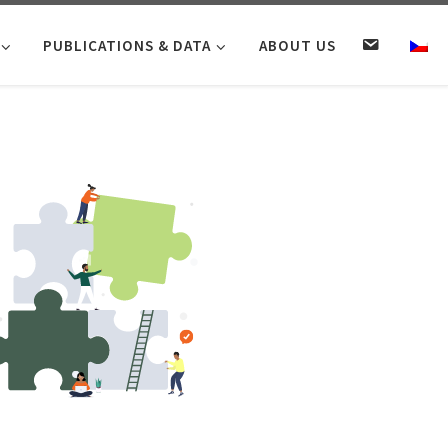
C
PUBLICATIONS & DATA
ABOUT US
O
N
T
A
C
T