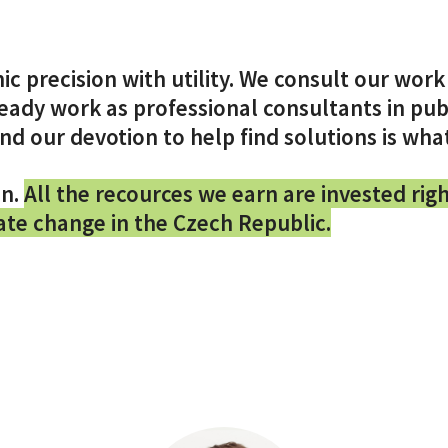
c precision with utility. We consult our wor
eady work as professional consultants in publi
nd our devotion to help find solutions is wha
on.
All the recources we earn are invested ri
mate change in the Czech Republic.