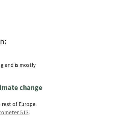
on:
g and is mostly
climate change
 rest of Europe.
rometer 513
.