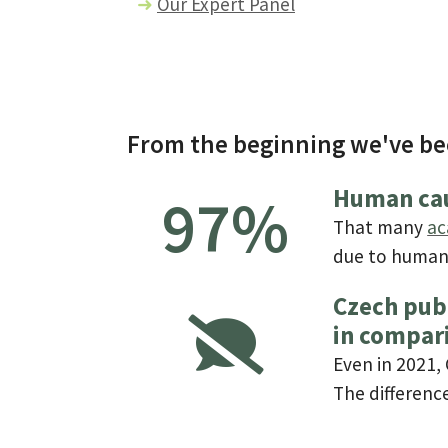
➜
Our Expert Panel
From the beginning we've be
Human cau
97
%
That many
ac
due to human 
Czech publ
in compar
Even in 2021, 
The differenc