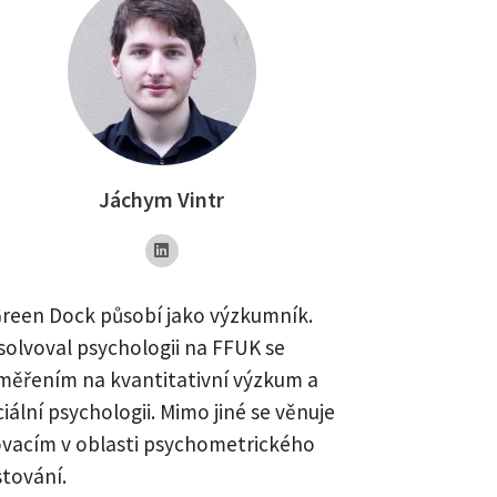
Jáchym Vintr
Green Dock působí jako výzkumník.
solvoval psychologii na FFUK se
měřením na kvantitativní výzkum a
iální psychologii. Mimo jiné se věnuje
ovacím v oblasti psychometrického
stování.