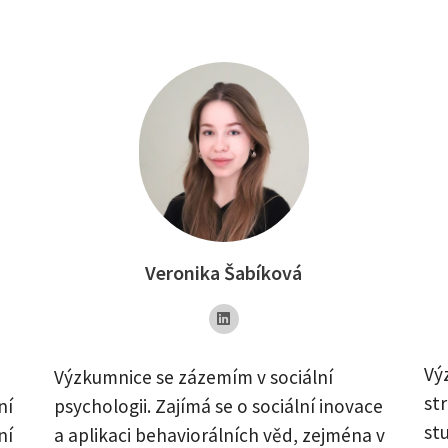
Veronika Šabíková
Vý
Výzkumnice se zázemím v sociální
st
ní
psychologii. Zajímá se o sociální inovace
st
ní
a aplikaci behaviorálních věd, zejména v