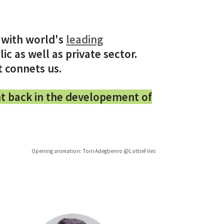
k with world's
leading
c as well as private sector.
t connets us.
ght back in the developement of
Opening animation: Toni Adegbenro @LottieFiles