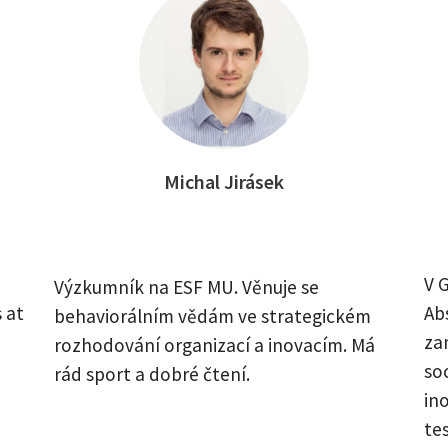
Michal Jirásek
V 
Výzkumník na ESF MU. Věnuje se
 at
Ab
behaviorálním vědám ve strategickém
za
rozhodování organizací a inovacím. Má
soc
rád sport a dobré čtení.
in
te