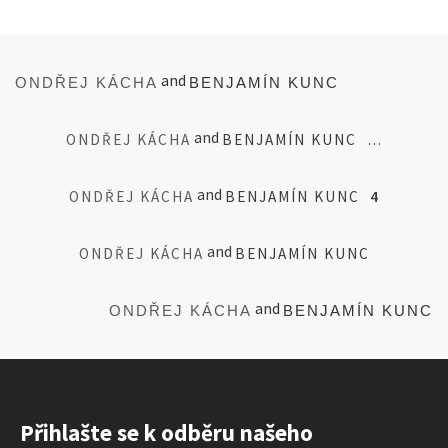
Posts navigation
Newer posts
and
ONDŘEJ KÁCHA
BENJAMÍN KUNC
and
ONDŘEJ KÁCHA
BENJAMÍN KUNC
…
and
ONDŘEJ KÁCHA
BENJAMÍN KUNC
4
and
ONDŘEJ KÁCHA
BENJAMÍN KUNC
Ol
and
ONDŘEJ KÁCHA
BENJAMÍN KUNC
Přihlašte se k odběru našeho