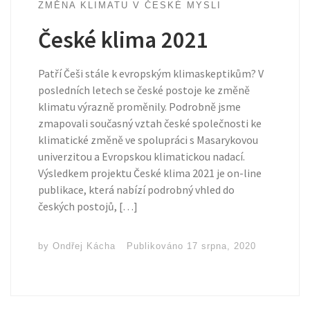
ZMĚNA KLIMATU V ČESKÉ MYSLI
České klima 2021
Patří Češi stále k evropským klimaskeptikům? V
posledních letech se české postoje ke změně
klimatu výrazně proměnily. Podrobně jsme
zmapovali současný vztah české společnosti ke
klimatické změně ve spolupráci s Masarykovou
univerzitou a Evropskou klimatickou nadací.
Výsledkem projektu České klima 2021 je on-line
publikace, která nabízí podrobný vhled do
českých postojů, […]
by
Ondřej Kácha
Publikováno
17 srpna, 2020