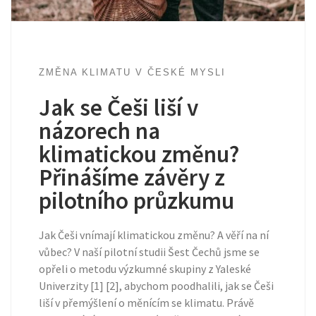
ZMĚNA KLIMATU V ČESKÉ MYSLI
Jak se Češi liší v
názorech na
klimatickou změnu?
Přinášíme závěry z
pilotního průzkumu
Jak Češi vnímají klimatickou změnu? A věří na ní
vůbec? V naší pilotní studii Šest Čechů jsme se
opřeli o metodu výzkumné skupiny z Yaleské
Univerzity [1] [2], abychom poodhalili, jak se Češi
liší v přemýšlení o měnícím se klimatu. Právě